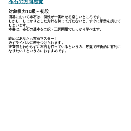
布石の方向感覚
対象棋力10級～初段
囲碁において布石は、個性が一番出せる楽しいところです。
しかし、しっかりとした方針を持って打たないと、すぐに形勢を損じて
しまいます。
本書は、布石の基本をニ択・三択問題でしっかり学べます。
読めばあなたも布石マスター！
必ずライバルに差をつけられます 。
正直何もわからずに布石を打っているという方、序盤で圧倒的に有利に
なりたい！という方におすすめです。