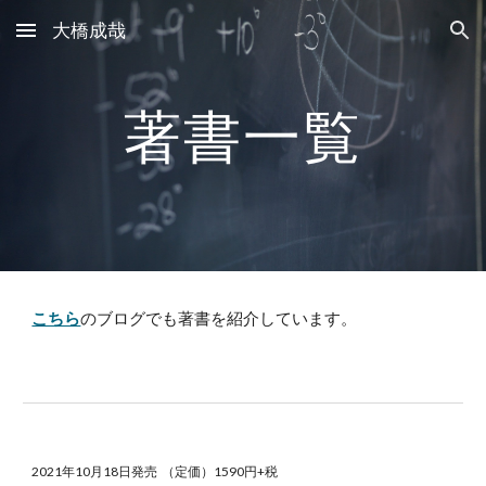
大橋成哉
Skip to main content
Skip to navigation
著書一覧
こちら
のブログでも著書を紹介しています。
202
1
年
10
月
18
日発売 （定価）1590円+税