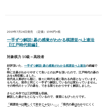
2019年7月24日発売 （定価）1590円+税
一手ずつ解説! 碁の感覚がわかる棋譜並べ上達法
【江戸時代前編】
対象棋力 10級～高段者
好評頂いた、
一手ずつ解説! 碁の感覚がわかる棋譜並べ上達法
の続編で
す。
特に古碁がわかりやすくて良いとのお声を頂いたので、江戸時代の碁の
みを6局収載しました。
初代名人算砂から順に、徐々に時代を感じ取れる内容となっています。
もちろん、前作と同じく一手ずつ解説しているのは変わっていません。
その時代のトップの碁を、できる限りわかりやすく解説しました。
さらに今作では三択問題も収録。
解説した碁がもとになっているので、復習にもぴったりです。
「棋譜並べは難しくて好きじゃない……」「現代の碁はわかりにくく