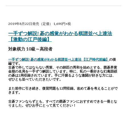
2019年8月22日発売（定価） 1,690円+税
一手ずつ解説! 碁の感覚がわかる棋譜並べ上達法
【激動の江戸後編】
対象棋力 10級～高段者
一手ずつ解説! 碁の感覚がわかる棋譜並べ上達法 【江戸時代前編】
の後
編です。
古碁で外してはならない秀策、その師匠の秀和を始めとする、囲碁界黄
金期の名局を一手ずつ解説しています。特に、私の一番好きな幻庵因碩
の碁は2局収録されています。手に汗握るような激闘が好きな方には、
ぜひとも並べていただきたいです。
また前作に引き続き、復習問題も12問収録。改めて碁を考えることがで
きます。
古碁ファンならずとも、すべての囲碁ファンにおすすめできる一冊とな
りました。ぜひお手にとって見てください！