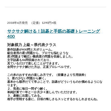
2018年6月発売 （定価）1290円+税
サクサク解ける！詰碁と手筋の基礎トレーニング
400
対象棋力 上級～県代表クラス
新作詰碁が400問と大ボリューム。
級位者用の星1問題から、プロでも悩むような
星3問題まで幅広い難易度の問題を収録しました。
文字詰碁も86問収録されており、
見ているだけで楽しむことができます。
全問サクサク解けた方は、正直プロレベルです。
この本のおすすめの楽しみ方です。（前書きより引用抜粋）
1、星の少ない問題から解く。
基本から順序だてて学ぶことで、詰碁がどういうものか掴めるようにな
ります。
２、気長に毎日一問ずつ解く。
単純計算で一年と一か月少々楽しんでいただけます。
３、碁敵に出題してみる。
相手が苦戦する姿に、日頃の悔しさもスッとするかもしれませんね。