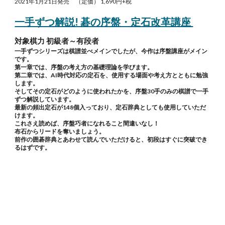
2021年1月21日発売 （定価） 1,690円+税
一手ずつ解説! 碁の序盤・定石改革講座
対象棋力 初級者～有段者
一手ずつシリーズは棋譜並べメインでしたが、今作は序盤講座がメイン
です。
第一章では、序盤の考え方の基礎理論を学びます。
第二章では、AI時代対応の定石を、使用する場面や考え方とともに勉強
します。
そしてその定石がどのように使われたかを、序盤30手のみの棋譜で一手
ずつ解説しています。
最新の頻出定石が148個入っており、定石辞典としても使用していただ
けます。
これさえ読めば、序盤巧者になれること間違いなし！
布石からリードを奪いましょう。
前作の囲碁辞典とあわせて読んでいただけると、初段はすぐに突破でき
るはずです。