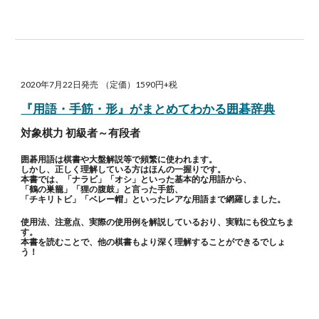
2020年7月22日発売 （定価）1590円+税
『用語・手筋・形』がまとめてわかる囲碁辞典
対象棋力 初級者～有段者
囲碁用語は棋書や大盤解説等で頻繁に使われます。
しかし、正しく理解している方はほんの一握りです。
本書では、「ナラビ」「オシ」といった基本的な用語から、
「鶴の巣籠」「狸の腹鼓」と言った手筋、
「チキリトビ」「ベレー帽」といったレアな用語まで網羅しました。
使用法、注意点、実際の使用例を解説しているおり、実戦にも役立ちま
す。
本書を読むことで、他の棋書もより深く理解することができるでしょ
う！